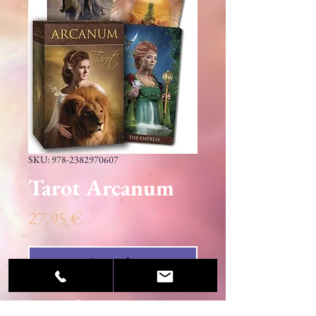
SKU: 978-2382970607
Tarot Arcanum
Precio
27,95 €
Agotado
Un magnífico tarot con imágenes