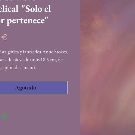
lical "Solo el
r pertenece"
Precio
0 €
tista gótica y fantástica Anne Stokes,
ola de nieve de unos 18.5 cm, de
ina pintada a mano.
Agotado