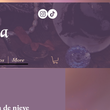
na
os
More
 de nieve