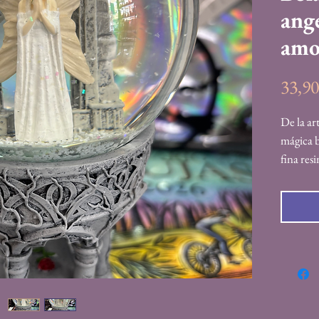
ange
amo
33,9
De la ar
mágica b
fina res