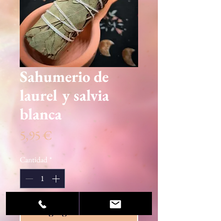
Sahumerio de
laurel y salvia
blanca
Precio
5,95 €
Cantidad
*
Agregar al carrito