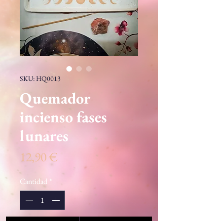
SKU: HQ0013
Quemador
incienso fases
lunares
Precio
12,90 €
Cantidad
*