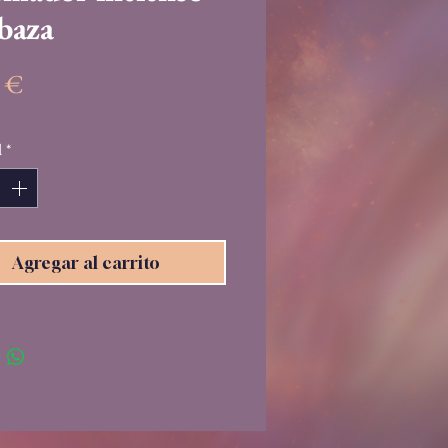
baza
Precio
5 €
d
*
Agregar al carrito