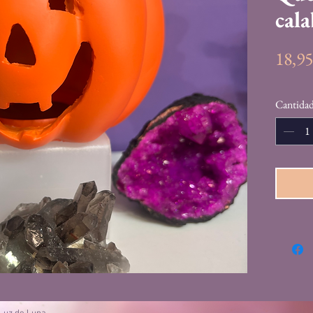
cala
18,9
Cantida