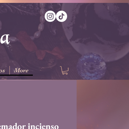
na
os
More
mador incienso