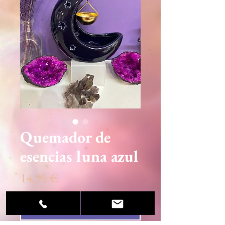
Quemador de
esencias luna azul
Precio
14,95 €
Agotado