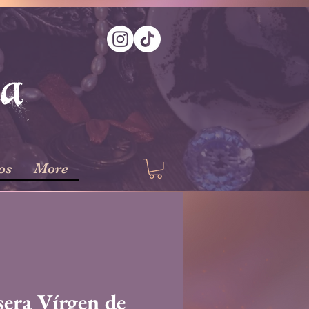
na
os
More
sera Vírgen de