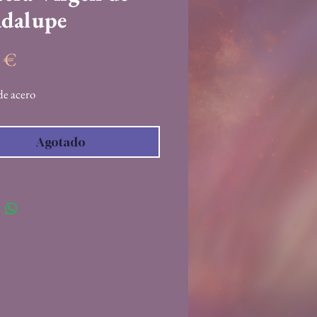
dalupe
Precio
5 €
de acero
Agotado