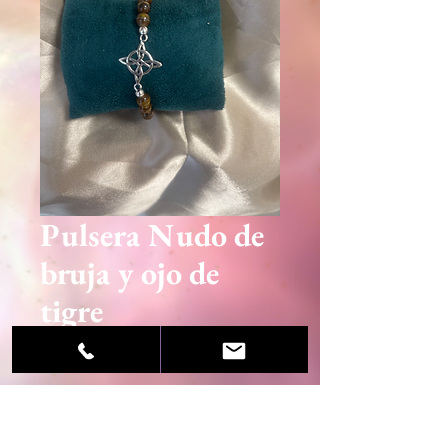
Pulsera Nudo de
bruja y ojo de
tigre
Precio
18,95 €
Agotado