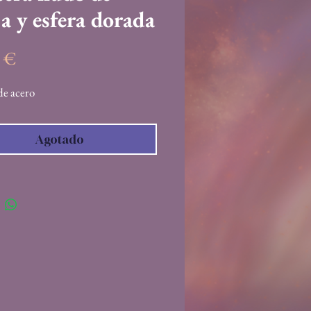
a y esfera dorada
Precio
5 €
de acero
Agotado