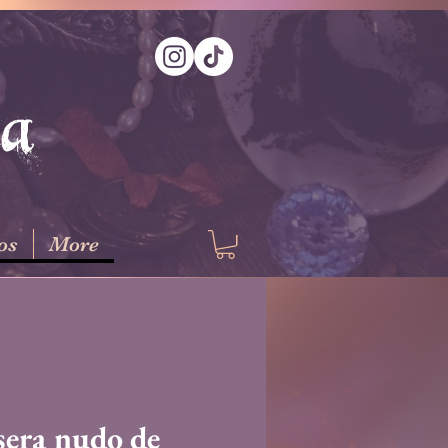
na
os
More
sera nudo de