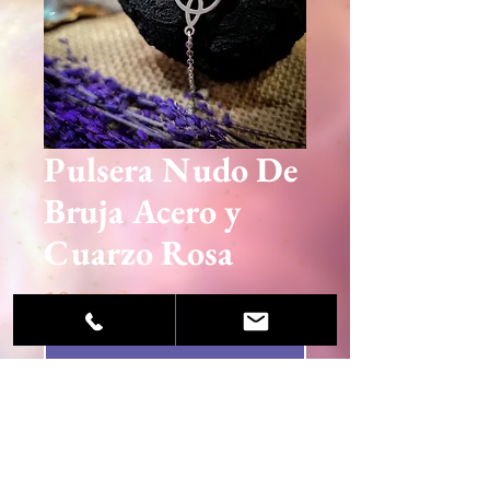
Pulsera Nudo De
Bruja Acero y
Cuarzo Rosa
Precio
12,00 €
Agotado
© 2020 Sandra Martínez / Centro Esotérico Luz