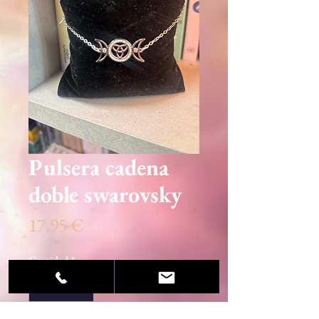
Pulsera cadena
doble swarovsky
Precio
17,95 €
Cantidad
*