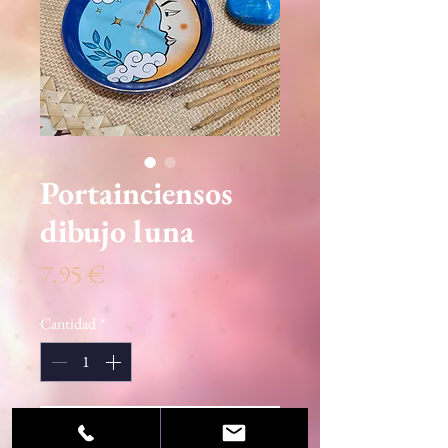
Portainciensos
dibujo luna
Precio
7,95 €
Cantidad
*
Agregar al carrito