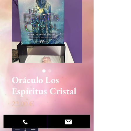
Oráculo Los
Espíritus Cristal
Precio
22,00 €
Cantidad
*