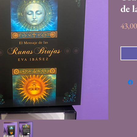
de 
43,0