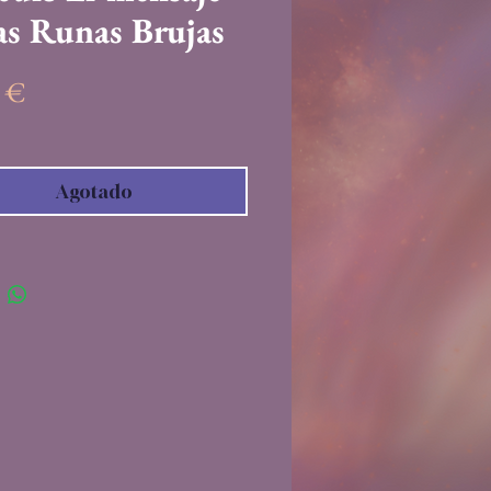
las Runas Brujas
Precio
0 €
Agotado