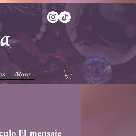
na
os
More
culo El mensaje