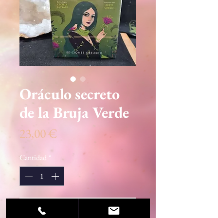
Oráculo secreto
de la Bruja Verde
Precio
23,00 €
Cantidad
*
Agregar al carrito