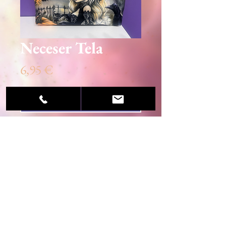
Neceser Tela
Precio
6,95 €
Agotado
© 2020 Sandra Martínez / Centro Esotérico Luz
de Luna
AVISO LEGAL