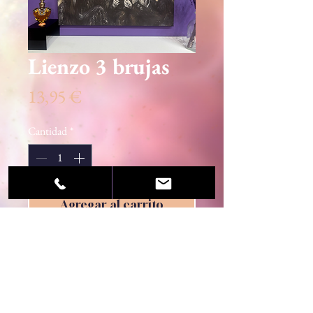
Lienzo 3 brujas
Precio
13,95 €
Cantidad
*
Agregar al carrito
© 2020 Sandra Martínez / Centro Esotérico Luz
de Luna