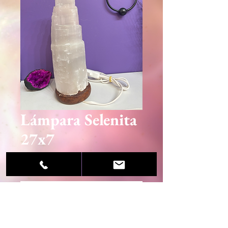
Lámpara Selenita
27x7
Precio
45,95 €
Agotado