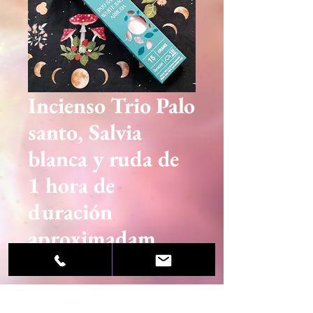
Incienso Trio Palo
santo, Salvia
blanca y ruda de
1 hora de
duración
aproximadam
Precio
2,50 €
Agotado