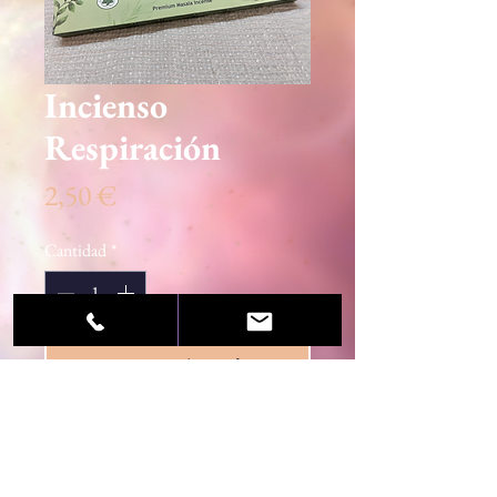
Incienso
Respiración
Precio
2,50 €
Cantidad
*
Agregar al carrito
© 2020 Sandra Martínez / Centro Esotérico Luz