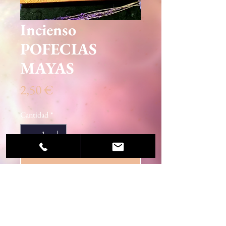
Incienso
POFECIAS
MAYAS
Precio
2,50 €
Cantidad
*
Agregar al carrito
© 2020 Sandra Martínez / Centro Esotérico Luz