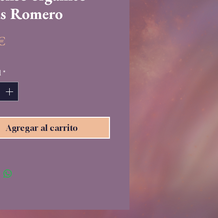
as Romero
Precio
 €
d
*
Agregar al carrito