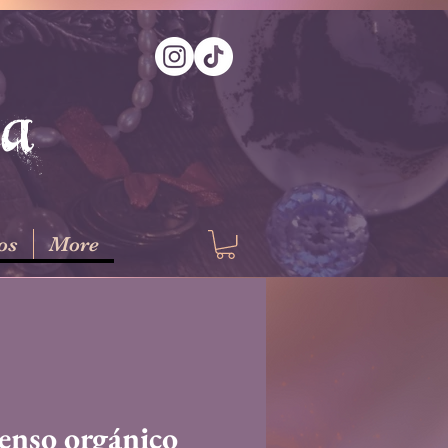
na
os
More
ienso orgánico