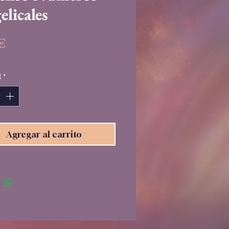
licales
Precio
 €
d
*
Agregar al carrito