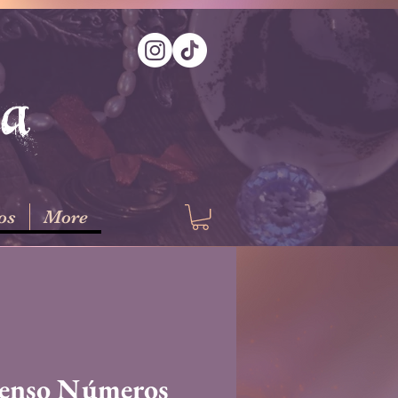
na
os
More
ienso Números