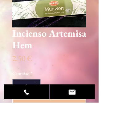
Incienso Artemisa
Hem
Precio
2,50 €
Cantidad
*
Agregar al carrito
© 2020 Sandra Martínez / Centro Esotérico Luz