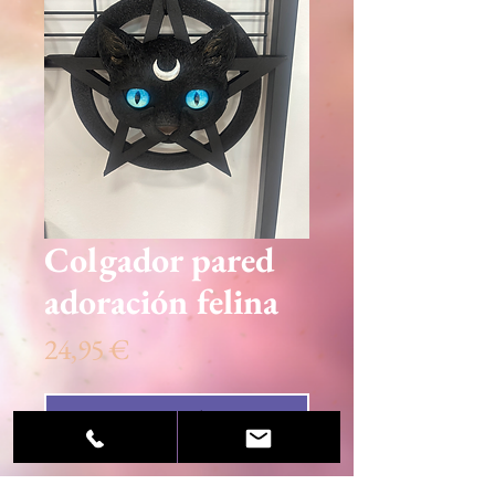
Colgador pared
adoración felina
Precio
24,95 €
Agotado
Placa de pared con pentagrama de