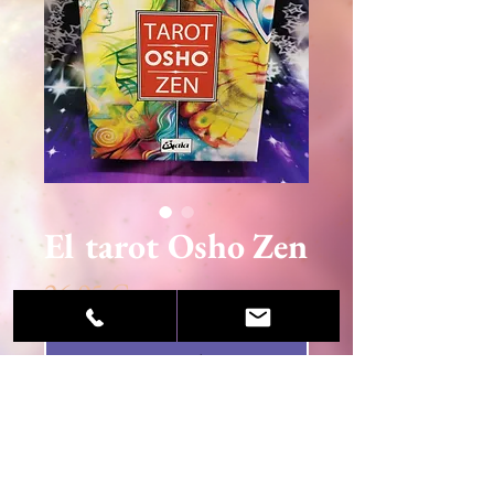
El tarot Osho Zen
Precio
26,95 €
Agotado
© 2020 Sandra Martínez / Centro Esotérico Luz