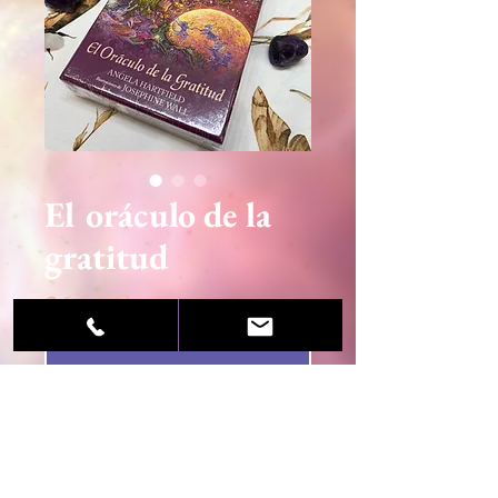
El oráculo de la
gratitud
Precio
26,00 €
Agotado
© 2020 Sandra Martínez / Centro Esotérico Luz