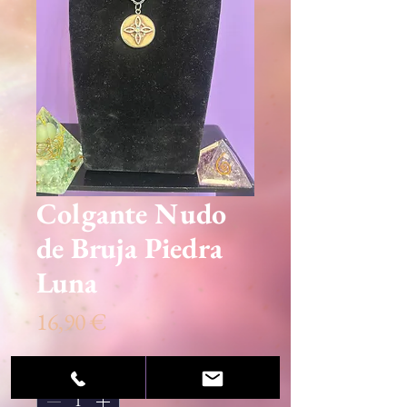
Colgante Nudo
de Bruja Piedra
Luna
Precio
16,90 €
Cantidad
*