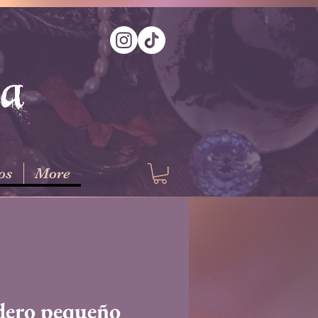
na
os
More
dero pequeño