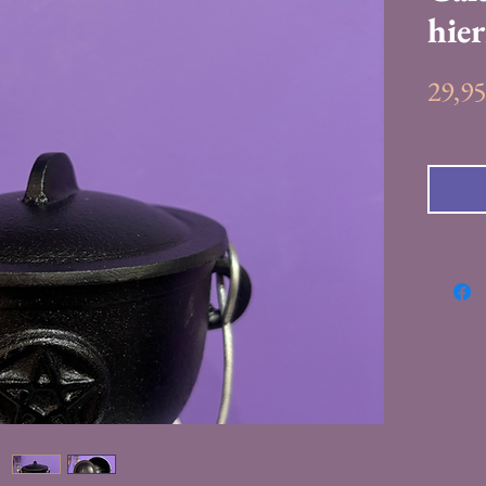
hie
29,9