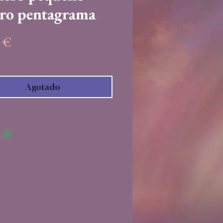
rro pentagrama
Precio
5 €
Agotado