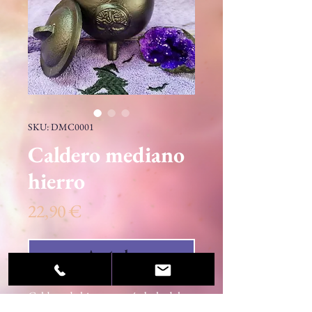
SKU: DMC0001
Caldero mediano
hierro
Precio
22,90 €
Agotado
Caldero de hierro con símbolo del