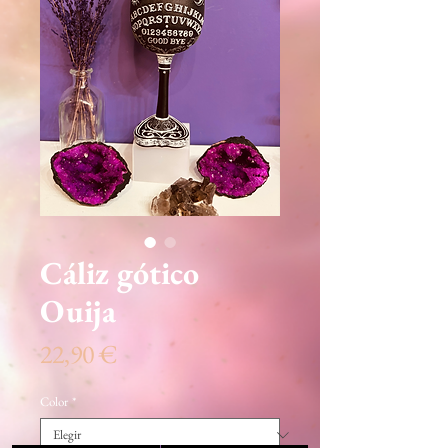
Cáliz gótico
Ouija
Precio
22,90 €
Color
*