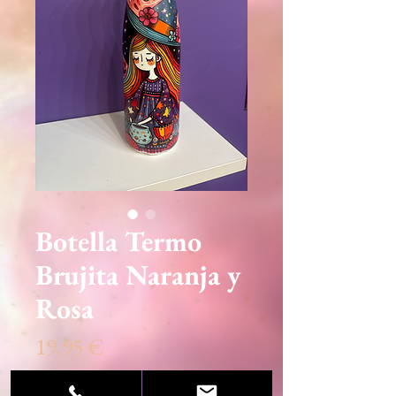
Botella Termo
Brujita Naranja y
Rosa
Precio
19,95 €
Cantidad
*