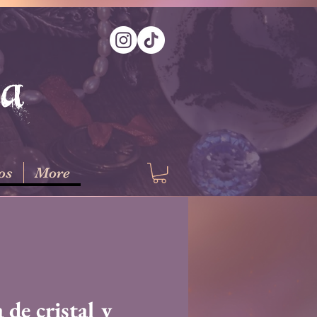
na
os
More
 de cristal y