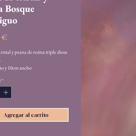
a Bosque
iguo
Precio
5 €
ristal y peana de resina triple diosa
a
lto y 10cm ancho
d
*
Agregar al carrito