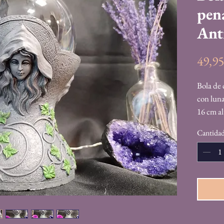
pen
Ant
49,9
Bola de c
con lun
16 cm a
Cantida