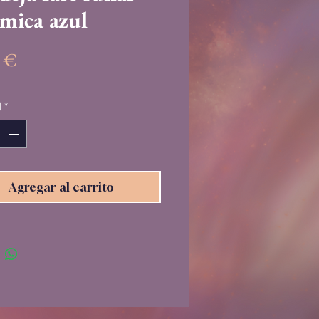
ámica azul
Precio
5 €
d
*
Agregar al carrito