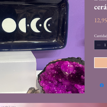
cer
12,9
Cantida