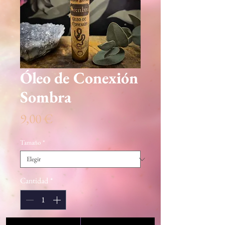
Óleo de Conexión
Sombra
Precio
9,00 €
Tamaño
*
Cantidad
*